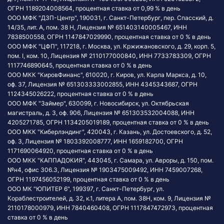
ОГРН 1189204008564, процентная ставка от 0,99 % в день
ООО МФК "ДЗП-Центр", 190031, г. Санкт-Петербург, пер. Спасский, д.
14/35, лит. А, пом. 38 Н, Лицензия № 651403140005467, ИНН
7838500558, ОГРН 1147847029990, процентная ставка от 0 % в день
ООО МФК "ЦФП", 117218, г. Москва, ул. Кржижановского, д. 29, корп. 5,
пом. I, ком. 10, Лицензия № 2110177000840, ИНН 7733783309, ОГРН
1117746890645, процентная ставка от 0 % в день
ООО МКК "КировФинанс", 610020, г. Киров, ул. Карла Маркса, д. 10,
оф. 37, Лицензия № 651303333002855, ИНН 4345343687, ОГРН
1124345026222, процентная ставка от 0 % в день
ООО МФК "Займер", 630099, г. Новосибирск, ул. Октябрьская
магистраль, д. 3, оф. 906, Лицензия № 651303532004088, ИНН
4205271785, ОГРН 1134205019189, процентная ставка от 0 % в день
ООО МКК "Киберлэндинг", 420043, г. Казань, ул. Достоевского, д. 52,
оф. 3, Лицензия № 1803392008777, ИНН 1659182700, ОГРН
1171690064920, процентная ставка от 0 % в день
ООО МКК "КАППАДОКИЯ", 443045, г. Самара, ул. Авроры, д. 150, пом.
№н4, офис 306.3, Лицензия № 1903475009492, ИНН 7459007268,
ОГРН 1197456052199, процентная ставка от 0 % в день
OОО МК "ЮПИТЕР 6", 199397, г. Санкт-Петербург, ул.
Кораблестроителей, д. 32, к.1, литера А, пом. 38Н, ком. 9, Лицензия №
2110178000979, ИНН 7840460408, ОГРН 1117847472973, процентная
ставка от 0 % в день