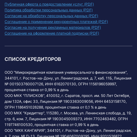
Публичная оферта о предоставлении услуг (PDF)
Политика обработки персональных данных (PDF)
Согласие на обработку персональных данных (PDF)
Соглашение о применении рекуррентных платежей (PDF)
Согласие на получение рекламных материалов (PDF)
Соглашение на оформление платной подписки (PDF)
СПИСОК КРЕДИТОРОВ
ООО "Микрокредитная компания универсального финансирования",
344101, г. Ростов-на-Дону, ул. Ленинградская, д. 7, каб. 11Б, Лицензия
№ 001503760007126, ИНН 6162070130, ОГРН 1156196059997,
процентная ставка от 0,99 % в день
ООО МКК "ПЛИСКОВ", 410052, г. Саратов, просп. им. 50 Лет Октября,
дом 132А, офис 33, Лицензия № 1903363009056, ИНН 6453158170,
ОГРН 1186451026288, процентная ставка от 0,1 % в день
ООО МКК "Кредиттер", 115280, г. Москва, ул. Ленинская слобода, д. 19,
стр. 6, ком. 7, Лицензия № 1903045009373, ИНН 7702463482, ОГРН
1197746100530, процентная ставка от 0,99 % в день
ООО "МКК КАНГАРИЯ", 344101, г. Ростов-на-Дону, ул. Ленинградская,
д. 7, пом. № П-13, Лицензия № 1904067009295, ИНН 9201526872,